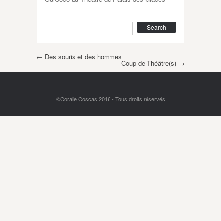
Search
Post navigation
←
Des souris et des hommes
Coup de Théâtre(s)
→
©Coralie Coscas 2016 - Tous droits réservés