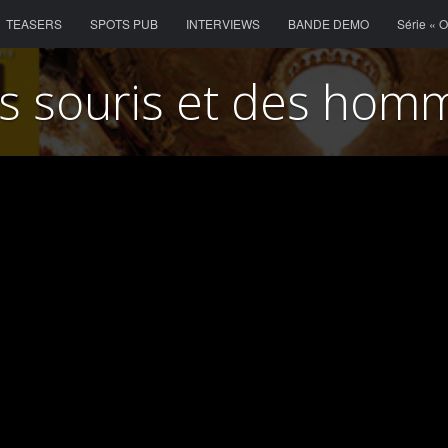
Menu
Skip to content
TEASERS
SPOTS PUB
INTERVIEWS
BANDE DEMO
Série « 
s souris et des hom