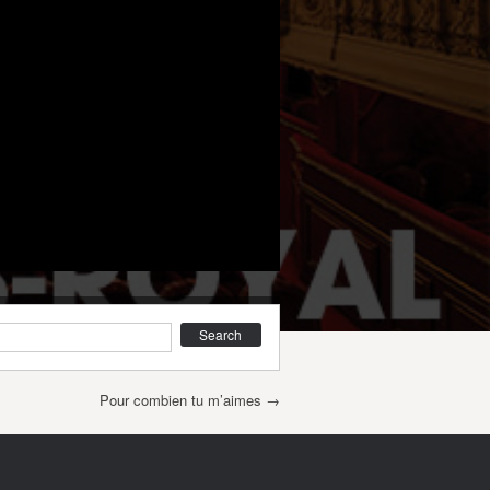
earch
Pour combien tu m’aimes
→