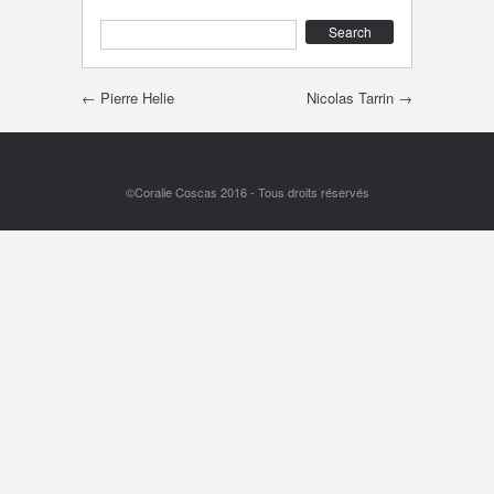
Search
Post navigation
←
Pierre Helie
Nicolas Tarrin
→
©Coralie Coscas 2016 - Tous droits réservés