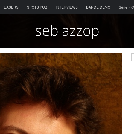
Menu
Skip to content
TEASERS
SPOTS PUB
INTERVIEWS
BANDE DEMO
Série « 
seb azzop
S