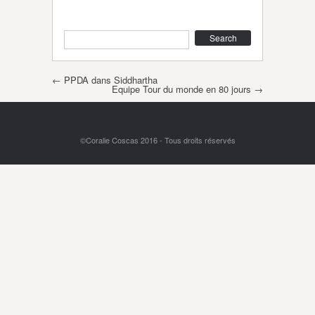
Search
Post navigation
←
PPDA dans Siddhartha
Equipe Tour du monde en 80 jours
→
©Coralie Coscas 2016 - Tous droits réservés