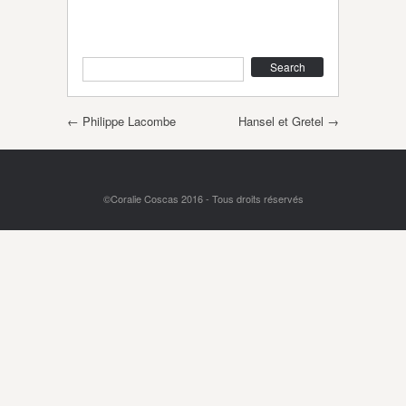
Search
Post navigation
←
Philippe Lacombe
Hansel et Gretel
→
©Coralie Coscas 2016 - Tous droits réservés