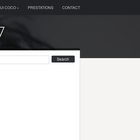
OUI COCO »
PRESTATIONS
CONTACT
7
earch