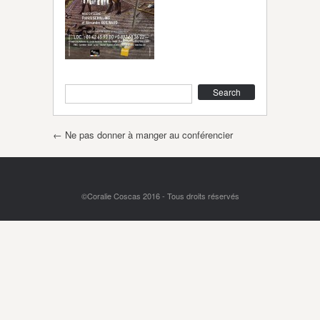
Search
Post navigation
←
Ne pas donner à manger au conférencier
©Coralie Coscas 2016 - Tous droits réservés