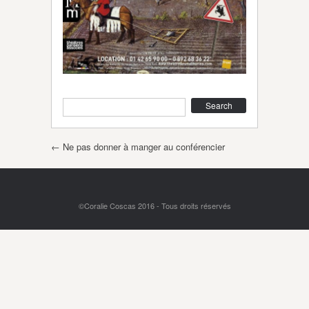
Search
Post navigation
←
Ne pas donner à manger au conférencier
©Coralie Coscas 2016 - Tous droits réservés