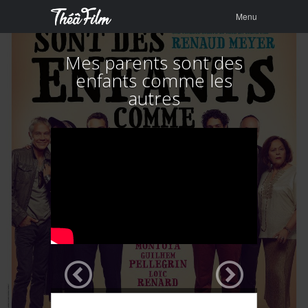
Menu
Skip to
Menu
content
Mes parents sont des
enfants comme les
autres