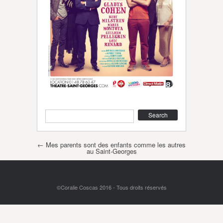
Search
Post navigation
←
Mes parents sont des enfants comme les autres
au Saint-Georges
©Coralie Coscas 2016 - Tous droits réservés