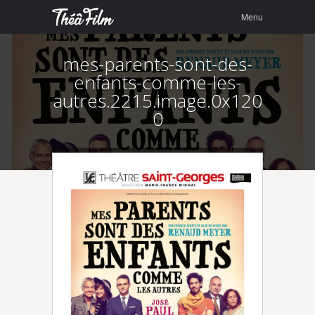
Menu
Skip to
Menu
content
mes-parents-sont-des-
enfants-comme-les-
autres.2215.image.0x120
0