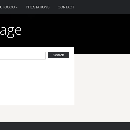
OUI COCO »
PRESTATIONS
CONTACT
iage
earch