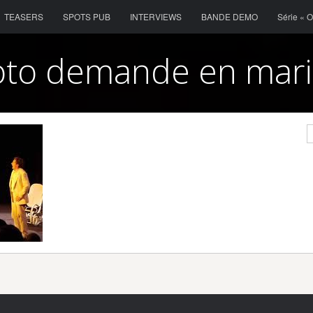
Menu
Skip to content
TEASERS
SPOTS PUB
INTERVIEWS
BANDE DEMO
Série « 
to demande en mar
S