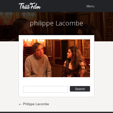
Menu
Skip to
Menu
content
philippe Lacombe
Search
Post navigation
←
Philippe Lacombe