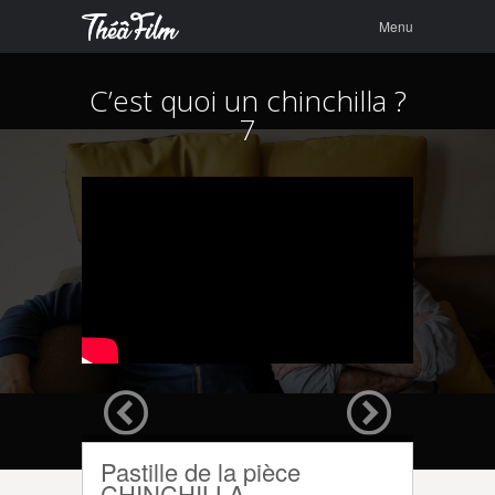
Menu
Skip to
Menu
content
C’est quoi un chinchilla ?
7
Pastille de la pièce
CHINCHILLA