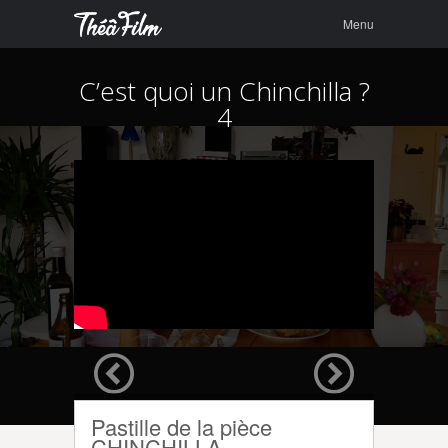
Menu
Skip to
Menu
content
C’est quoi un Chinchilla ?
4
Pastille de la pièce
CHINCHILLA