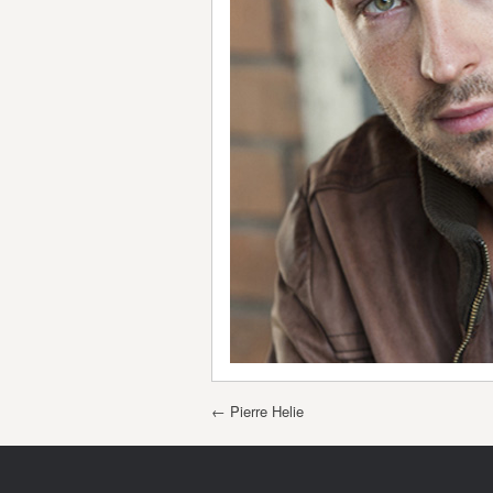
Post navigation
←
Pierre Helie