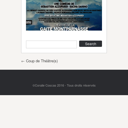
Search
Post navigation
←
Coup de Théâtre(s)
©Coralie Coscas 2016 - Tous droits réservés